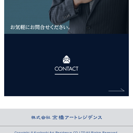
Copyright © Kyobashi Art Residence CO.LTD All Rights Reserved.